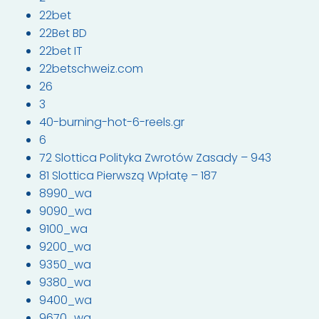
22bet
22Bet BD
22bet IT
22betschweiz.com
26
3
40-burning-hot-6-reels.gr
6
72 Slottica Polityka Zwrotów Zasady – 943
81 Slottica Pierwszą Wpłatę – 187
8990_wa
9090_wa
9100_wa
9200_wa
9350_wa
9380_wa
9400_wa
9670_wa