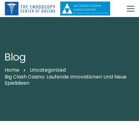
Blog
Home
Uncategorized
Big Clash Casino: Laufende Innovationen Und Neue
Spielideen