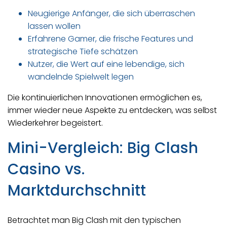
Neugierige Anfänger, die sich überraschen
lassen wollen
Erfahrene Gamer, die frische Features und
strategische Tiefe schätzen
Nutzer, die Wert auf eine lebendige, sich
wandelnde Spielwelt legen
Die kontinuierlichen Innovationen ermöglichen es,
immer wieder neue Aspekte zu entdecken, was selbst
Wiederkehrer begeistert.
Mini-Vergleich: Big Clash
Casino vs.
Marktdurchschnitt
Betrachtet man Big Clash mit den typischen