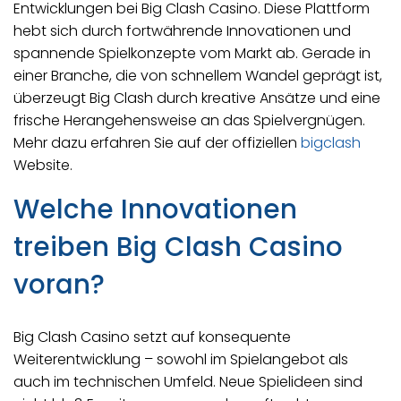
Entwicklungen bei Big Clash Casino. Diese Plattform
hebt sich durch fortwährende Innovationen und
spannende Spielkonzepte vom Markt ab. Gerade in
einer Branche, die von schnellem Wandel geprägt ist,
überzeugt Big Clash durch kreative Ansätze und eine
frische Herangehensweise an das Spielvergnügen.
Mehr dazu erfahren Sie auf der offiziellen
bigclash
Website.
Welche Innovationen
treiben Big Clash Casino
voran?
Big Clash Casino setzt auf konsequente
Weiterentwicklung – sowohl im Spielangebot als
auch im technischen Umfeld. Neue Spielideen sind