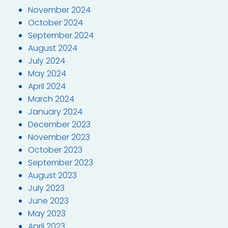
November 2024
October 2024
September 2024
August 2024
July 2024
May 2024
April 2024
March 2024
January 2024
December 2023
November 2023
October 2023
September 2023
August 2023
July 2023
June 2023
May 2023
April 2023