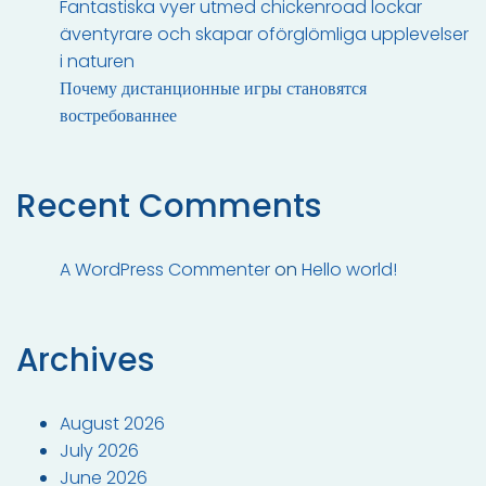
Fantastiska vyer utmed chickenroad lockar
äventyrare och skapar oförglömliga upplevelser
i naturen
Почему дистанционные игры становятся
востребованнее
Recent Comments
A WordPress Commenter
on
Hello world!
Archives
August 2026
July 2026
June 2026