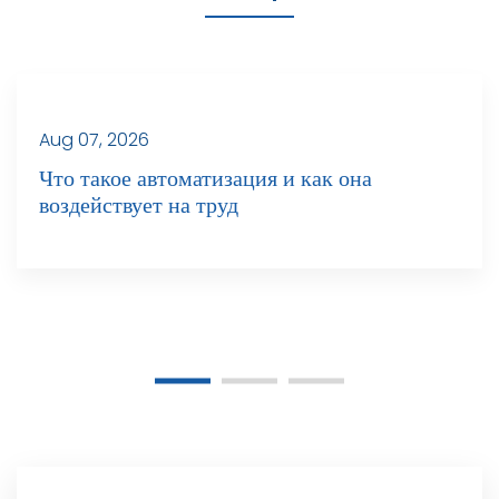
Aug 07, 2026
Что такое автоматизация и как она
воздействует на труд