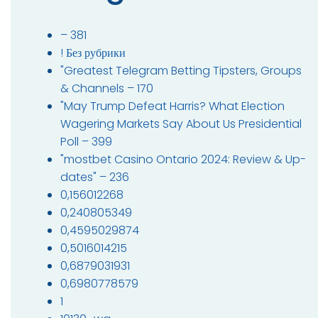
– 381
! Без рубрики
"Greatest Telegram Betting Tipsters, Groups
& Channels – 170
"May Trump Defeat Harris? What Election
Wagering Markets Say About Us Presidential
Poll – 399
"mostbet Casino Ontario 2024: Review & Up-
dates" – 236
0,156012268
0,240805349
0,4595029874
0,5016014215
0,6879031931
0,6980778579
1