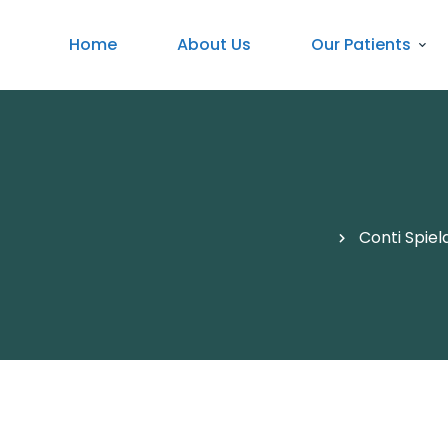
Home
About Us
Our Patients
Conti Spie