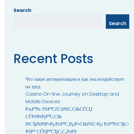
Search
Search
Recent Posts
Что такое автоматизация и как она воздействует
на труд
Casino On-line Journey on Desktop and
Mobile Devices
РљР°Рє РЅР°СѓС‡РёС‚СЊСЃСЏ
СЃРЅРёРјР°С‚СЊ
РїСЂРёРІР»РµРєР°С‚РµР»СЊРЅС‹Рµ РєР°РґСЂС‹
РЅР° СЃРјР°СЂС‚С„РѕРЅ