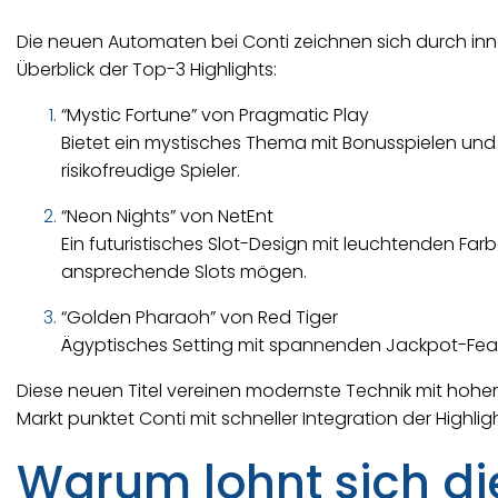
Die neuen Automaten bei Conti zeichnen sich durch in
Überblick der Top-3 Highlights:
“Mystic Fortune” von Pragmatic Play
Bietet ein mystisches Thema mit Bonusspielen und 
risikofreudige Spieler.
“Neon Nights” von NetEnt
Ein futuristisches Slot-Design mit leuchtenden Farben
ansprechende Slots mögen.
“Golden Pharaoh” von Red Tiger
Ägyptisches Setting mit spannenden Jackpot-Fea
Diese neuen Titel vereinen modernste Technik mit hohe
Markt punktet Conti mit schneller Integration der Highlig
Warum lohnt sich di