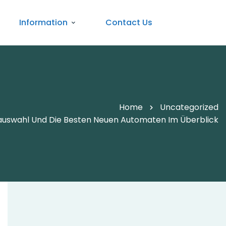
Information
Contact Us
Home
Uncategorized
lauswahl Und Die Besten Neuen Automaten Im Überblick