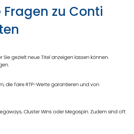
e Fragen zu Conti
ten
der Sie gezielt neue Titel anzeigen lassen können.
gen.
ern, die faire RTP-Werte garantieren und von
Megaways, Cluster Wins oder Megaspin. Zudem sind oft