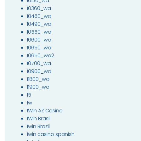
10130_wa
10360_wa
10450_wa
10490_wa
10550_wa
10600_wa
10650_wa
10650_wa2
10700_wa
10900_wa
11800_wa
11900_wa
15
1w
1Win AZ Casino
1Win Brasil
1win Brazil
1win casino spanish