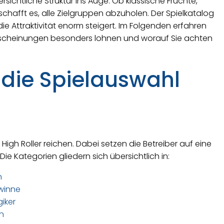
sichtliche Struktur ins Auge. Ob klassische Früchte,
schafft es, alle Zielgruppen abzuholen. Der Spielkatalog
ie Attraktivität enorm steigert. Im Folgenden erfahren
erscheinungen besonders lohnen und worauf Sie achten
 die Spielauswahl
 High Roller reichen. Dabei setzen die Betreiber auf eine
ie Kategorien gliedern sich übersichtlich in:
n
ewinne
giker
en