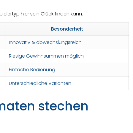
Spielertyp hier sein Glück finden kann.
Besonderheit
Innovativ & abwechslungsreich
Riesige Gewinnsummen möglich
Einfache Bedienung
Unterschiedliche Varianten
maten stechen