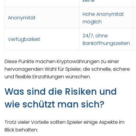
keine
Hohe Anonymität
Anonymität
möglich
24/7, ohne
Verfügbarkeit
Banköffnungszeiten
Diese Punkte machen Kryptowährungen zu einer
hervorragenden Wahl für Spieler, die schnelle, sichere
und flexible Einzahlungen wünschen.
Was sind die Risiken und
wie schützt man sich?
Trotz vieler Vorteile sollten Spieler einige Aspekte im
Blick behalten: