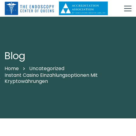
Blog
Home
Uncategorized
Instant Casino Einzahlungsoptionen Mit
Kryptowährungen