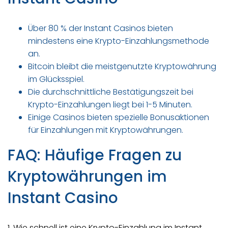
Über 80 % der Instant Casinos bieten
mindestens eine Krypto-Einzahlungsmethode
an.
Bitcoin bleibt die meistgenutzte Kryptowährung
im Glücksspiel.
Die durchschnittliche Bestätigungszeit bei
Krypto-Einzahlungen liegt bei 1-5 Minuten.
Einige Casinos bieten spezielle Bonusaktionen
für Einzahlungen mit Kryptowährungen.
FAQ: Häufige Fragen zu
Kryptowährungen im
Instant Casino
1. Wie schnell ist eine Krypto-Einzahlung im Instant