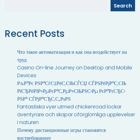
Search
Recent Posts
Что такое автоматизация и как она воздействует на
труд
Casino On-line Journey on Desktop and Mobile
Devices
РљР°Рє РЅР°СѓС‡РёС‚СЊСЃСЏ СЃРЅРёРјР°С‚СЊ
РїСЂРёРІР»РµРєР°С‚РµР»СЊРЅС‹Рµ РєР°РґСЂС‹
РЅР° СЃРјР°СЂС‚С„РѕРЅ
Fantastiska vyer utmed chickenroad lockar
äventyrare och skapar oförglömliga upplevelser
i naturen
Почему дистанционные игры становятся
востребованнее