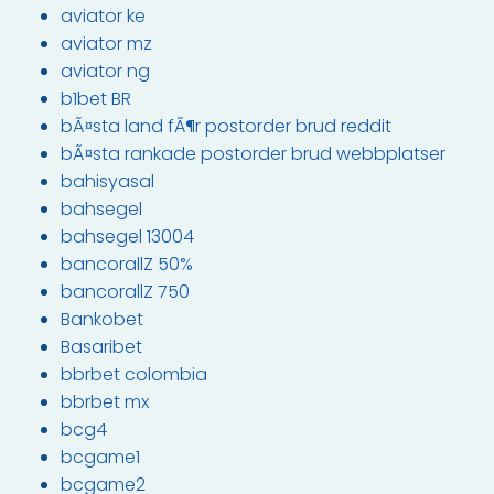
aviator ke
aviator mz
aviator ng
b1bet BR
bÃ¤sta land fÃ¶r postorder brud reddit
bÃ¤sta rankade postorder brud webbplatser
bahisyasal
bahsegel
bahsegel 13004
bancorallZ 50%
bancorallZ 750
Bankobet
Basaribet
bbrbet colombia
bbrbet mx
bcg4
bcgame1
bcgame2