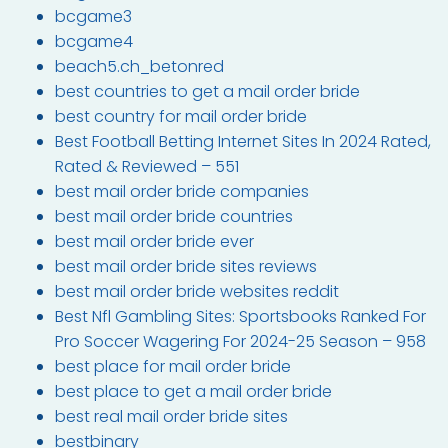
bcgame3
bcgame4
beach5.ch_betonred
best countries to get a mail order bride
best country for mail order bride
Best Football Betting Internet Sites In 2024 Rated,
Rated & Reviewed – 551
best mail order bride companies
best mail order bride countries
best mail order bride ever
best mail order bride sites reviews
best mail order bride websites reddit
Best Nfl Gambling Sites: Sportsbooks Ranked For
Pro Soccer Wagering For 2024-25 Season – 958
best place for mail order bride
best place to get a mail order bride
best real mail order bride sites
bestbinary