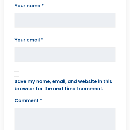
Your name *
Your email *
Save my name, email, and website in this
browser for the next time I comment.
Comment *