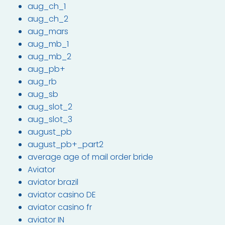
aug_ch_1
aug_ch_2
aug_mars
aug_mb_1
aug_mb_2
aug_pb+
aug_rb
aug_sb
aug_slot_2
aug_slot_3
august_pb
august_pb+_part2
average age of mail order bride
Aviator
aviator brazil
aviator casino DE
aviator casino fr
aviator IN