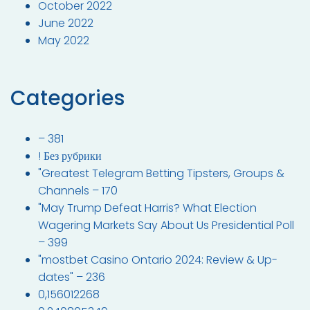
October 2022
June 2022
May 2022
Categories
– 381
! Без рубрики
"Greatest Telegram Betting Tipsters, Groups &
Channels – 170
"May Trump Defeat Harris? What Election
Wagering Markets Say About Us Presidential Poll
– 399
"mostbet Casino Ontario 2024: Review & Up-
dates" – 236
0,156012268