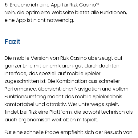
5. Brauche ich eine App für Rizk Casino?
Nein, die optimierte Webseite bietet alle Funktionen,
eine App ist nicht notwendig.
Fazit
Die mobile Version von Rizk Casino überzeugt auf
ganzer Linie mit einem klaren, gut durchdachten
Interface, das speziell auf mobile Spieler
zugeschnitten ist. Die Kombination aus schneller
Performance, übersichtlicher Navigation und vollem
Funktionsumfang macht das mobile Spielerlebnis
komfortabel und attraktiv. Wer unterwegs spielt,
findet bei Rizk eine Plattform, die sowohl technisch als
auch ergonomisch weit oben mitspielt.
Für eine schnelle Probe empfiehlt sich der Besuch von