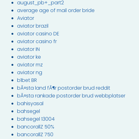
august_pb+_part2
average age of mail order bride
Aviator
aviator brazil
aviator casino DE
aviator casino fr
aviator IN
aviator ke
aviator mz
aviator ng
b1bet BR
bÃ¤sta land fÃ¶r postorder brud reddit
bÃ¤sta rankade postorder brud webbplatser
bahisyasal
bahsegel
bahsegel 13004
bancorallZ 50%
bancorallZ 750