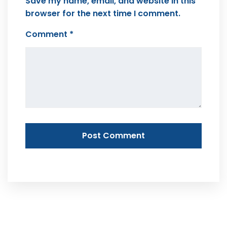
Save my name, email, and website in this
browser for the next time I comment.
Comment *