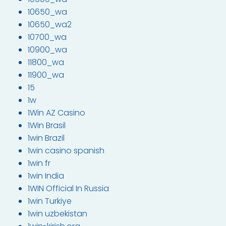
10650_wa
10650_wa2
10700_wa
10900_wa
11800_wa
11900_wa
15
1w
1Win AZ Casino
1Win Brasil
1win Brazil
1win casino spanish
1win fr
1win India
1WIN Official In Russia
1win Turkiye
1win uzbekistan