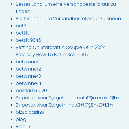
Bestes Land, um eine Versandbestellbraut zu
finden
Bestes Land, um Versandbestellbraut zu finden
bet3
bettilt
bettilt 9346
Betting On Starcraft A Couple Of In 2024
Precisely How To Bet In Sc2 – 307
betwinner1
betwinner2
betwinner3
betwinner4
bezflash.ru 20
Bir posta sipariЕџi gelini bulmak iГ§in en iyi Гјlke
Bir posta sipariЕџi gelini nasД±l Г§Д±kД±lД±r
bizzo casino
blog
Blog Lk