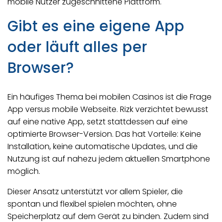
mobile Nutzer zugeschnittene Plattform.
Gibt es eine eigene App
oder läuft alles per
Browser?
Ein häufiges Thema bei mobilen Casinos ist die Frage
App versus mobile Webseite. Rizk verzichtet bewusst
auf eine native App, setzt stattdessen auf eine
optimierte Browser-Version. Das hat Vorteile: Keine
Installation, keine automatische Updates, und die
Nutzung ist auf nahezu jedem aktuellen Smartphone
möglich.
Dieser Ansatz unterstützt vor allem Spieler, die
spontan und flexibel spielen möchten, ohne
Speicherplatz auf dem Gerät zu binden. Zudem sind