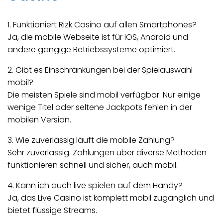
1. Funktioniert Rizk Casino auf allen Smartphones?
Ja, die mobile Webseite ist für iOS, Android und
andere gängige Betriebssysteme optimiert.
2. Gibt es Einschränkungen bei der Spielauswahl
mobil?
Die meisten Spiele sind mobil verfügbar. Nur einige
wenige Titel oder seltene Jackpots fehlen in der
mobilen Version.
3. Wie zuverlässig läuft die mobile Zahlung?
Sehr zuverlässig. Zahlungen über diverse Methoden
funktionieren schnell und sicher, auch mobil.
4. Kann ich auch live spielen auf dem Handy?
Ja, das Live Casino ist komplett mobil zugänglich und
bietet flüssige Streams.