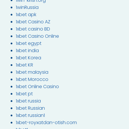
1win-kirish.org
1winRussia
1xbet apk
1xbet Casino AZ
1xbet casino BD
1xbet Casino Online
1xbet egypt
1xbet india
1xbet Korea
1xbet KR
1xbet malaysia
1xbet Morocco
1xbet Online Casino
1xbet pt
1xbet russia
1xbet Russian
1xbet russian1
1xbet-royxatdan-otish.com