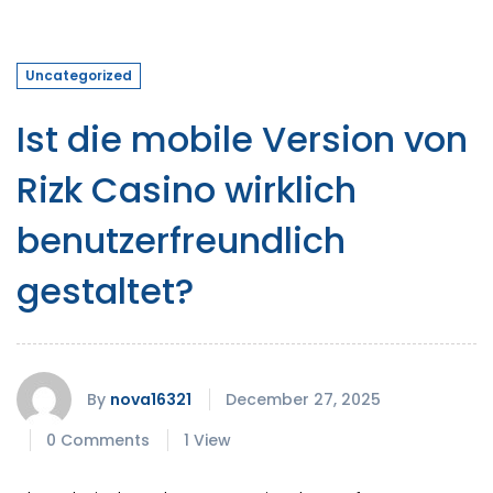
Uncategorized
Ist die mobile Version von
Rizk Casino wirklich
benutzerfreundlich
gestaltet?
By
nova16321
December 27, 2025
0 Comments
1 View