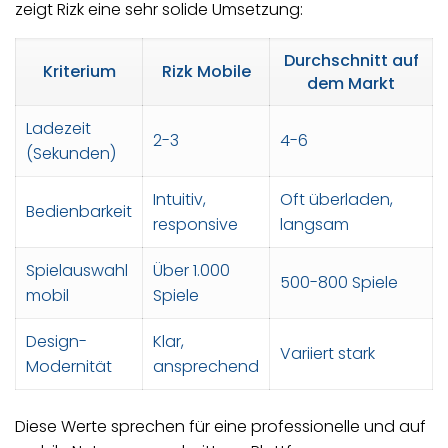
zeigt Rizk eine sehr solide Umsetzung:
Durchschnitt auf
Kriterium
Rizk Mobile
dem Markt
Ladezeit
2-3
4-6
(Sekunden)
Intuitiv,
Oft überladen,
Bedienbarkeit
responsive
langsam
Spielauswahl
Über 1.000
500-800 Spiele
mobil
Spiele
Design-
Klar,
Variiert stark
Modernität
ansprechend
Diese Werte sprechen für eine professionelle und auf