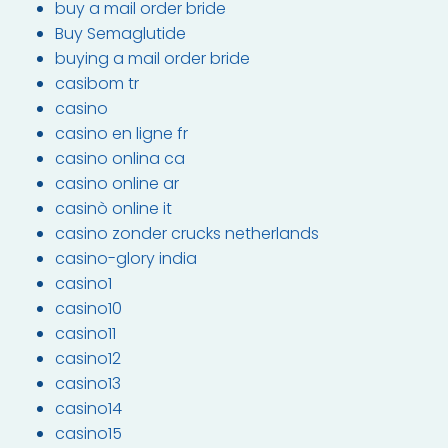
buy a mail order bride
Buy Semaglutide
buying a mail order bride
casibom tr
casino
casino en ligne fr
casino onlina ca
casino online ar
casinò online it
casino zonder crucks netherlands
casino-glory india
casino1
casino10
casino11
casino12
casino13
casino14
casino15