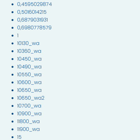
0,4595029874
0,5016014215
0,6879031931
0,6980778579
1
10130_wa
10360_wa
10450_wa
10490_wa
10550_wa
10600_wa
10650_wa
10650_wa2
10700_wa
10900_wa
11800_wa
11900_wa
15