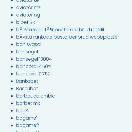
aviator ke
aviator mz
aviator ng
b1bet BR
bÃ¤sta land fÃ¶r postorder brud reddit
bÃ¤sta rankade postorder brud webbplatser
bahisyasal
bahsegel
bahsegel 13004
bancorallZ 50%
bancorallZ 750
Bankobet
Basaribet
bbrbet colombia
bbrbet mx
bcg4
bcgame1
bcgame2