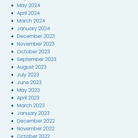
May 2024
April 2024
March 2024
January 2024
December 2023
November 2023
October 2023
September 2023
August 2023
July 2023
June 2023
May 2023
April 2023
March 2023
January 2023
December 2022
November 2022
October 2022