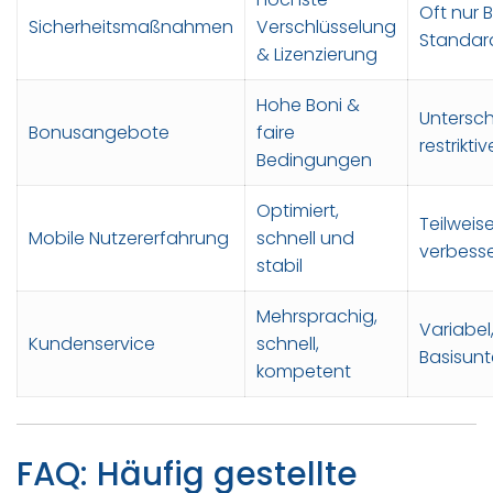
Oft nur 
Sicherheitsmaßnahmen
Verschlüsselung
Standar
& Lizenzierung
Hohe Boni &
Untersch
Bonusangebote
faire
restriktiv
Bedingungen
Optimiert,
Teilweis
Mobile Nutzererfahrung
schnell und
verbess
stabil
Mehrsprachig,
Variabel,
Kundenservice
schnell,
Basisunt
kompetent
FAQ: Häufig gestellte