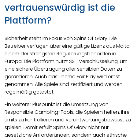
vertrauenswürdig ist die
Plattform?
Sicherheit steht im Fokus von Spins Of Glory. Die
Betreiber verfügen über eine gültige Lizenz aus Malta,
einem der strengsten Regulierungsbehörden in
Europa. Die Plattform nutzt SSL-Verschlüsselung, um
eine sichere Übertragung aller sensiblen Daten zu
garantieren. Auch das Thema Fair Play wird ernst
genommen: Alle Spiele sind zertifiziert und werden
regelmäßig getestet.
Ein weiterer Pluspunkt ist die Umsetzung von
Responsible Gambling-Tools, die Spielern helfen, ihre
Limits zu kontrollieren und verantwortungsbewusst zu
spielen. Damit erfüllt Spins Of Glory nicht nur
gesetzliche Anforderungen, sondern auch ethische