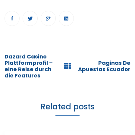
Post
Dazard Casino
navigation
Plattformprofil –
Paginas De
eine Reise durch
Apuestas Ecuador
die Features
Related posts