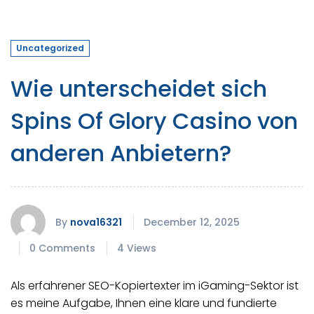
Uncategorized
Wie unterscheidet sich
Spins Of Glory Casino von
anderen Anbietern?
By
nova16321
December 12, 2025
0 Comments
4 Views
Als erfahrener SEO-Kopiertexter im iGaming-Sektor ist
es meine Aufgabe, Ihnen eine klare und fundierte