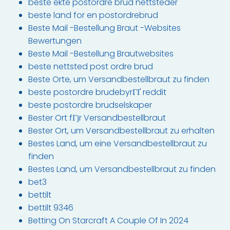
beste ekte postordre brud nettsteder
beste land for en postordrebrud
Beste Mail -Bestellung Braut -Websites
Bewertungen
Beste Mail -Bestellung Brautwebsites
beste nettsted post ordre brud
Beste Orte, um Versandbestellbraut zu finden
beste postordre brudebyrГҐ reddit
beste postordre brudselskaper
Bester Ort fГјr Versandbestellbraut
Bester Ort, um Versandbestellbraut zu erhalten
Bestes Land, um eine Versandbestellbraut zu
finden
Bestes Land, um Versandbestellbraut zu finden
bet3
bettilt
bettilt 9346
Betting On Starcraft A Couple Of In 2024