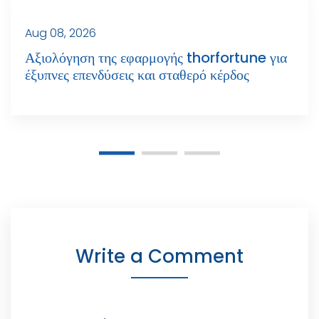
Aug 08, 2026
Αξιολόγηση της εφαρμογής thorfortune για
έξυπνες επενδύσεις και σταθερό κέρδος
Write a Comment