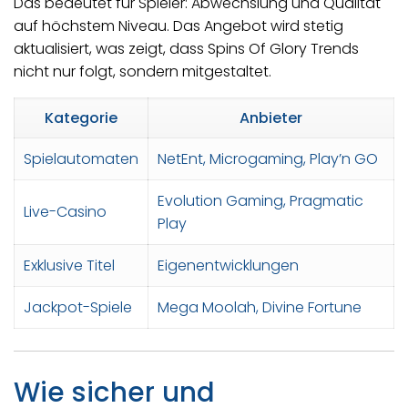
Das bedeutet für Spieler: Abwechslung und Qualität
auf höchstem Niveau. Das Angebot wird stetig
aktualisiert, was zeigt, dass Spins Of Glory Trends
nicht nur folgt, sondern mitgestaltet.
Kategorie
Anbieter
Spielautomaten
NetEnt, Microgaming, Play’n GO
Evolution Gaming, Pragmatic
Live-Casino
Play
Exklusive Titel
Eigenentwicklungen
Jackpot-Spiele
Mega Moolah, Divine Fortune
Wie sicher und