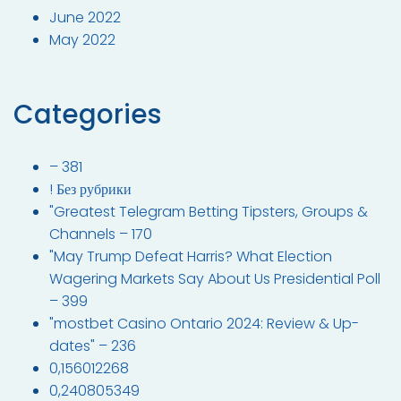
June 2022
May 2022
Categories
– 381
! Без рубрики
"Greatest Telegram Betting Tipsters, Groups &
Channels – 170
"May Trump Defeat Harris? What Election
Wagering Markets Say About Us Presidential Poll
– 399
"mostbet Casino Ontario 2024: Review & Up-
dates" – 236
0,156012268
0,240805349